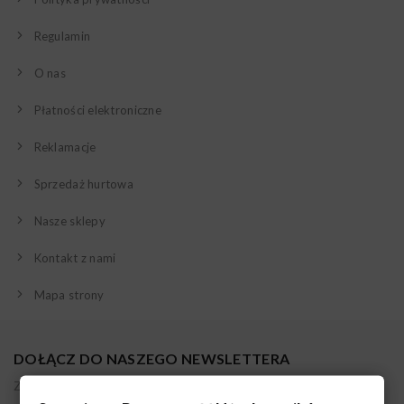
Regulamin
O nas
Płatności elektroniczne
Reklamacje
Sprzedaż hurtowa
Nasze sklepy
Kontakt z nami
Mapa strony
DOŁĄCZ DO NASZEGO NEWSLETTERA
Zapisując się akceptujesz nasz regulamin. Administratorem