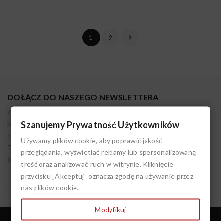
1
2

DOŁĄCZ DO NASZEGO NEWSLETTERA
Zapisując się akceptujesz nasz regulamin. Administratorem
Szanujemy Prywatność Użytkowników
podanych danych osobowych jest LIVIEN. Możesz w każdym
czasie wycofać tę zgodę. Pamiętaj, że przetwarzanie przez nas
Używamy plików cookie, aby poprawić jakość
Twoich danych do czasu cofnięcia zgody jest zgodne z prawem.
przeglądania, wyświetlać reklamy lub spersonalizowaną
Szczegóły w polityce prywatności.
treść oraz analizować ruch w witrynie. Kliknięcie
przycisku „Akceptuj” oznacza zgodę na używanie przez
nas plików cookie.
Modyfikuj