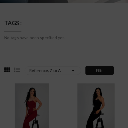
TAGS :
No tags have been specified yet.

Reference, Z to A
Filtr