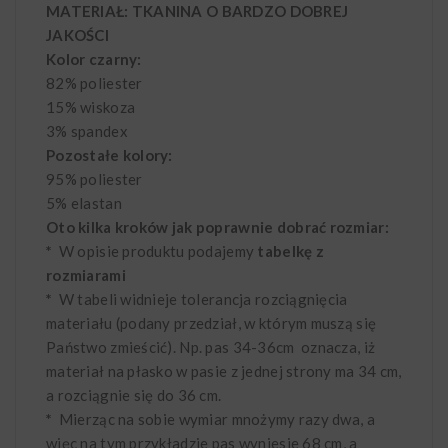
MATERIAŁ: TKANINA O BARDZO DOBREJ
JAKOŚCI
Kolor czarny:
82% poliester
15% wiskoza
3% spandex
Pozostałe kolory:
95% poliester
5% elastan
Oto kilka kroków jak poprawnie dobrać rozmiar:
*
W opisie produktu podajemy
tabelkę z
rozmiarami
*
W tabeli widnieje tolerancja rozciągnięcia
materiału (podany przedział, w którym muszą się
Państwo zmieścić). Np. pas 34-36cm oznacza, iż
materiał na płasko w pasie z jednej strony ma 34 cm,
a rozciągnie się do 36 cm.
*
Mierząc na sobie wymiar mnożymy razy dwa, a
więc na tym przykładzie pas wyniesie 68 cm, a