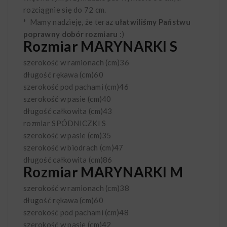
rozciągnie się do 72 cm.
*
Mamy nadzieję, że teraz
ułatwiliśmy Państwu
poprawny dobór rozmiaru
:)
Rozmiar MARYNARKI S
szerokość w ramionach (cm)
36
długość rękawa (cm)
60
szerokość pod pachami (cm)
46
szerokość w pasie (cm)
40
długość całkowita (cm)
43
rozmiar SPÓDNICZKI
S
szerokość w pasie (cm)
35
szerokość w biodrach (cm)
47
długość całkowita (cm)
86
Rozmiar MARYNARKI M
szerokość w ramionach (cm)
38
długość rękawa (cm)
60
szerokość pod pachami (cm)
48
szerokość w pasie (cm)
42