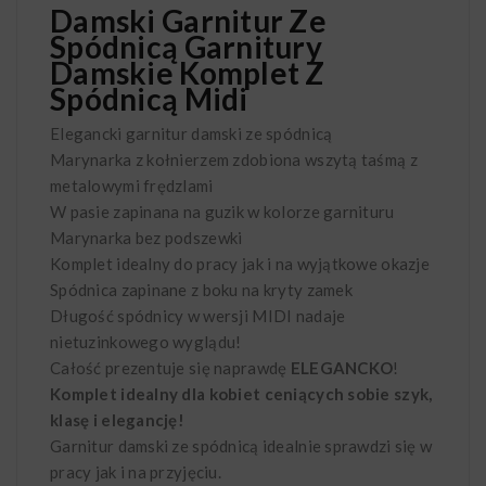
Damski Garnitur Ze
Spódnicą Garnitury
Damskie Komplet Z
Spódnicą Midi
Elegancki garnitur damski ze spódnicą
Marynarka z kołnierzem zdobiona wszytą taśmą z
metalowymi frędzlami
W pasie zapinana na guzik w kolorze garnituru
Marynarka bez podszewki
Komplet idealny do pracy jak i na wyjątkowe okazje
Spódnica zapinane z boku na kryty zamek
Długość spódnicy w wersji MIDI nadaje
nietuzinkowego wyglądu!
Całość prezentuje się naprawdę
ELEGANCKO
!
Komplet idealny dla kobiet ceniących sobie szyk,
klasę i elegancję!
Garnitur damski ze spódnicą idealnie sprawdzi się w
pracy jak i na przyjęciu.