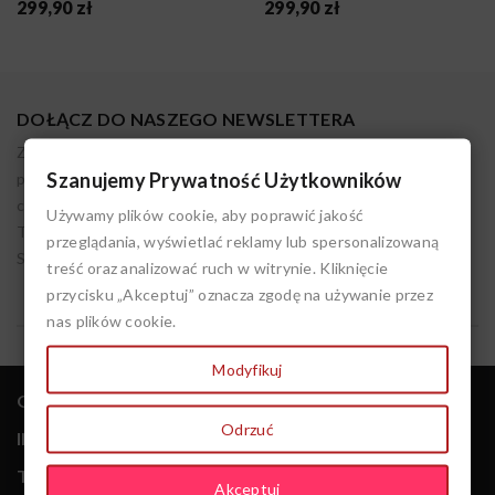
299,90 zł
299,90 zł
DOŁĄCZ DO NASZEGO NEWSLETTERA
Zapisując się akceptujesz nasz regulamin. Administratorem
Szanujemy Prywatność Użytkowników
podanych danych osobowych jest LIVIEN. Możesz w każdym
czasie wycofać tę zgodę. Pamiętaj, że przetwarzanie przez nas
Używamy plików cookie, aby poprawić jakość
Twoich danych do czasu cofnięcia zgody jest zgodne z prawem.
przeglądania, wyświetlać reklamy lub spersonalizowaną
Szczegóły w polityce prywatności.
treść oraz analizować ruch w witrynie. Kliknięcie
przycisku „Akceptuj” oznacza zgodę na używanie przez
nas plików cookie.
Modyfikuj
keyboard_arrow_down
O NAS
Odrzuć
keyboard_arrow_down
INFORMACJE
keyboard_arrow_down
TWOJE ZAKUPY
Akceptuj