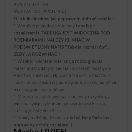
95% POLIESTER
5% ELASTAN ( SPANDEX)
Oto kilka kroków jak poprawnie dobrać rozmiar:
*
W opisie produktu podajemy
tabelkę z
rozmiarami ( TABELKA JEST WIDOCZNA POD
ROZMIARAMI I NALEŻY KLIKNĄĆ W
PODŚWIETLONY NAPIS "Tabela rozmiarów" ,
ŻEBY JĄ ROZWINĄĆ )
*
W tabeli widnieje tolerancja rozciągnięcia
materiału (podany przedział, w którym muszą się
Państwo zmieścić). Np. pas 34-36cm oznacza, iż
materiał na płasko w pasie z jednej strony ma 34 cm,
a rozciągnie się do 36 cm.
*
Mierząc na sobie wymiar mnożymy razy dwa, a
więc na tym przykładzie pas wyniesie 68 cm, a
rozciągnie się do 72 cm.
*
Mamy nadzieję, że teraz
ułatwiliśmy Państwu
poprawny dobór rozmiaru
:)
Marka LIVIEN