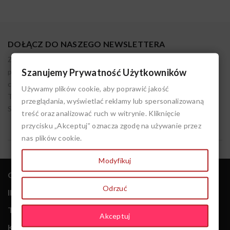
DOŁĄCZ DO NASZEGO NEWSLETTERA
Zapisując się akceptujesz nasz regulamin. Administratorem
Szanujemy Prywatność Użytkowników
podanych danych osobowych jest LIVIEN. Możesz w każdym
czasie wycofać tę zgodę. Pamiętaj, że przetwarzanie przez nas
Używamy plików cookie, aby poprawić jakość
Twoich danych do czasu cofnięcia zgody jest zgodne z prawem.
przeglądania, wyświetlać reklamy lub spersonalizowaną
Szczegóły w polityce prywatności.
treść oraz analizować ruch w witrynie. Kliknięcie
przycisku „Akceptuj” oznacza zgodę na używanie przez
nas plików cookie.
Modyfikuj
keyboard_arrow_down
O NAS
Odrzuć
keyboard_arrow_down
INFORMACJE
keyboard_arrow_down
TWOJE ZAKUPY
Akceptuj
keyboard_arrow_down
KONTAKT Z NAMI