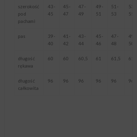
szerokość
43-
45-
47-
49-
51-
53-
pod
45
47
49
51
53
55
pachami
pas
39-
41-
43-
45-
47-
49-
40
42
44
46
48
50
długość
60
60
60,5
61
61,5
61,
rękawa
długość
96
96
96
96
96
96
całkowita