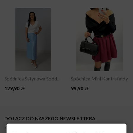
Spódnica Satynowa Spódnica Elegancka Z Satyny...
Spódnica Mini Kontrafałdy
129,90 zł
99,90 zł
DOŁĄCZ DO NASZEGO NEWSLETTERA
Zapisując się akceptujesz nasz regulamin. Administratorem