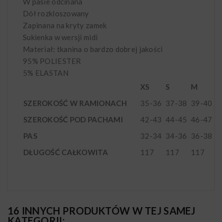
W pasie odcinana
Dół rozkloszowany
Zapinana na kryty zamek
Sukienka w wersji midi
Materiał: tkanina o bardzo dobrej jakości
95% POLIESTER
5% ELASTAN
XS
S
M
L
SZEROKOŚĆ W RAMIONACH
35-36
37-38
39-40
4
SZEROKOŚĆ POD PACHAMI
42-43
44-45
46-47
4
PAS
32-34
34-36
36-38
3
DŁUGOŚĆ CAŁKOWITA
117
117
117
1
16 INNYCH PRODUKTÓW W TEJ SAMEJ
KATEGORII: