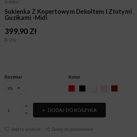
Indeks:
Sukienka Z Kopertowym Dekoltem I Złotymi
Guzikami -midi
399,90 Zł
Brutto
Rozmiar
Kolor
Czerwony
Ecru
Pudrowy
BORDO
Czarny
róż
DODAJ DO KOSZYKA
Add to wishlist
Dodaj do porównania