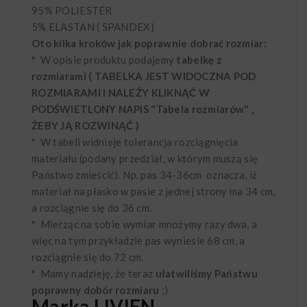
95% POLIESTER
5% ELASTAN ( SPANDEX)
Oto kilka kroków jak poprawnie dobrać rozmiar:
*
W opisie produktu podajemy
tabelkę z
rozmiarami ( TABELKA JEST WIDOCZNA POD
ROZMIARAMI I NALEŻY KLIKNĄĆ W
PODŚWIETLONY NAPIS "Tabela rozmiarów" ,
ŻEBY JĄ ROZWINĄĆ )
*
W tabeli widnieje tolerancja rozciągnięcia
materiału (podany przedział, w którym muszą się
Państwo zmieścić). Np. pas 34-36cm oznacza, iż
materiał na płasko w pasie z jednej strony ma 34 cm,
a rozciągnie się do 36 cm.
*
Mierząc na sobie wymiar mnożymy razy dwa, a
więc na tym przykładzie pas wyniesie 68 cm, a
rozciągnie się do 72 cm.
*
Mamy nadzieję, że teraz
ułatwiliśmy Państwu
poprawny dobór rozmiaru
:)
Marka LIVIEN