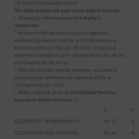
5% ELASTAN (spandex, lycra)
Oto kilka kroków jak poprawnie dobrać rozmiar:
*
W opisie produktu podajemy
tabelkę z
rozmiarami
*
W tabeli widnieje tolerancja rozciągnięcia
materiału (podany przedział, w którym muszą się
Państwo zmieścić). Np. pas 34-36cm oznacza, iż
materiał na płasko w pasie z jednej strony ma 34 cm,
a rozciągnie się do 36 cm.
*
Mierząc na sobie wymiar mnożymy razy dwa, a
więc na tym przykładzie pas wyniesie 68 cm, a
rozciągnie się do 72 cm.
*
Mamy nadzieję, że teraz
ułatwiliśmy Państwu
poprawny dobór rozmiaru
:)
S
M
SZEROKOŚĆ W RAMIONACH
36-37
3
SZEROKOŚĆ POD PACHAMI
42-43
44