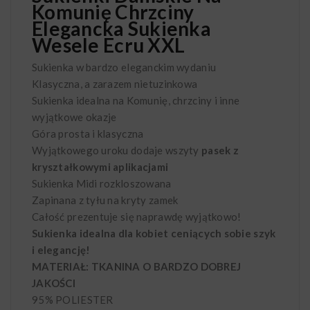
Komunię Chrzciny
Elegancka Sukienka
Wesele Ecru XXL
Sukienka w bardzo eleganckim wydaniu
Klasyczna, a zarazem nietuzinkowa
Sukienka idealna na Komunię, chrzciny i inne
wyjątkowe okazje
Góra prosta i klasyczna
Wyjątkowego uroku dodaje wszyty
pasek z
kryształkowymi aplikacjami
Sukienka Midi rozkloszowana
Zapinana z tyłu na kryty zamek
Całość prezentuje się naprawdę wyjątkowo!
Sukienka idealna dla kobiet ceniących sobie szyk
i elegancję!
MATERIAŁ: TKANINA O BARDZO DOBREJ
JAKOŚCI
95% POLIESTER