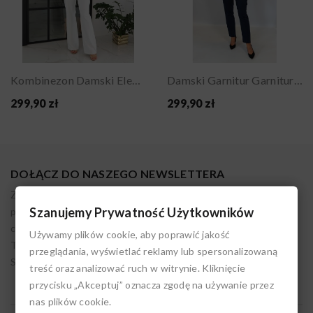
Kombinezon Damski Elegancki Na Jedno Ramię Na...
Damski Garnitur Garnitury Damskie Komplet...
299,90 zł
299,90 zł
DOŁĄCZ DO NASZEGO NEWSLETTERA
Zapisując się akceptujesz nasz regulamin. Administratorem
Szanujemy Prywatność Użytkowników
podanych danych osobowych jest LIVIEN. Możesz w każdym
czasie wycofać tę zgodę. Pamiętaj, że przetwarzanie przez nas
Używamy plików cookie, aby poprawić jakość
Twoich danych do czasu cofnięcia zgody jest zgodne z prawem.
przeglądania, wyświetlać reklamy lub spersonalizowaną
Szczegóły w polityce prywatności.
treść oraz analizować ruch w witrynie. Kliknięcie
przycisku „Akceptuj” oznacza zgodę na używanie przez
nas plików cookie.