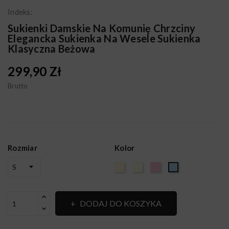
Indeks:
Sukienki Damskie Na Komunię Chrzciny
Elegancka Sukienka Na Wesele Sukienka
Klasyczna Beżowa
299,90 Zł
Brutto
Rozmiar
Kolor
BEŻ
Ecru
Brudny
BŁĘKIT
róż
DODAJ DO KOSZYKA