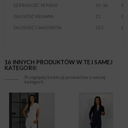
SZEROKOŚĆ W PASIE
35-36
37
DŁUGOŚĆ RĘKAWA
21
21
DŁUGOŚĆ CAŁKOWITA
123
12
16 INNYCH PRODUKTÓW W TEJ SAMEJ
KATEGORII:
Przeglądaj kolekcję produktów z naszej
kategorii.