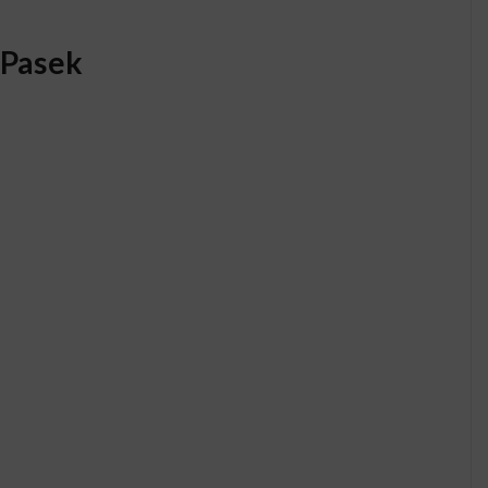
 Pasek