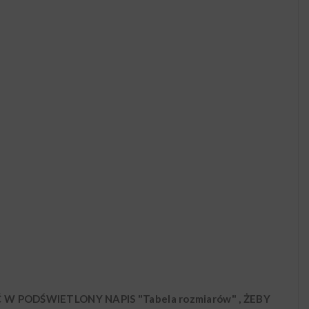
 W PODŚWIETLONY NAPIS "Tabela rozmiarów" , ŻEBY