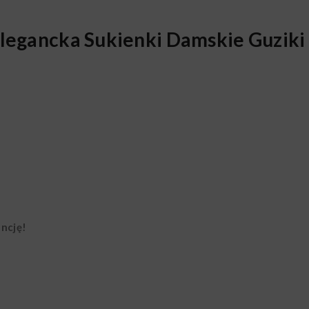
egancka Sukienki Damskie Guziki
ancję!