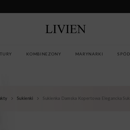
TURY
KOMBINEZONY
MARYNARKI
SPÓD
ukty
Sukienki
Sukienka Damska Kopertowa Elegancka Suki