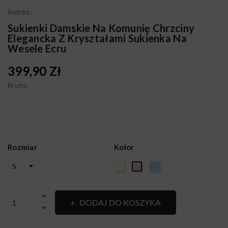
Indeks:
Sukienki Damskie Na Komunię Chrzciny
Elegancka Z Kryształami Sukienka Na
Wesele Ecru
399,90 Zł
Brutto
Rozmiar
Kolor
Ecru
BŁĘKIT
Brudny
róż
DODAJ DO KOSZYKA