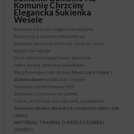
Komunię Chrzciny
Elegancka Sukienka
Wesele
Sukienka w bardzo eleganckim wydaniu
Klasyczna, a zarazem nietuzinkowa
Sukienka idealna na Komunię, chrzciny i inne
wyjątkowe okazje
Góra zdobiona kopertowym dekoltem
Jedna strona zdobiona zakładkami
Wyjątkowego uroku dodaje
błyszcząca taśma z
diamencikami
na dekolcie i w pasie
Sukienka rozkloszowana Midi
Zapinana z tyłu na kryty zamek.
Całość prezentuje się naprawdę wyjątkowo!
S
ukienka idealna dla kobiet ceniących sobie szyk
i klasę!
MATERIAŁ: TKANINA O BARDZO DOBREJ
JAKOŚCI