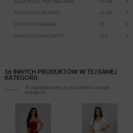
SZEROKOŚĆ POD PACHAMI
43-44
45
SZEROKOŚĆ W PASIE
35-36
37
DŁUGOŚĆ RĘKAWA
37
37
DŁUGOŚĆ CAŁKOWITA
123
12
16 INNYCH PRODUKTÓW W TEJ SAMEJ
KATEGORII:
Przeglądaj kolekcję produktów z naszej
kategorii.