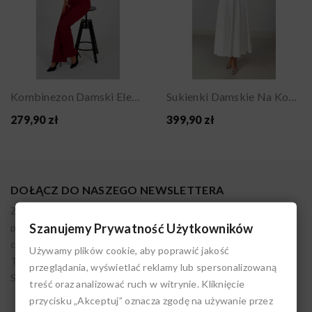
Kombinezon Damski Elegancki Gorsetowy Na Wesele...
Sukienki Damskie Na Komunię Elegancka Sukienka...
279,90 zł
399,90 zł
DOŁĄCZ DO NASZEGO NEWSLETTERA
Zapisując się akceptujesz nasz regulamin. Administratorem
Szanujemy Prywatność Użytkowników
podanych danych osobowych jest LIVIEN. Możesz w każdym
czasie wycofać tę zgodę. Pamiętaj, że przetwarzanie przez nas
Używamy plików cookie, aby poprawić jakość
Twoich danych do czasu cofnięcia zgody jest zgodne z prawem.
przeglądania, wyświetlać reklamy lub spersonalizowaną
Szczegóły w polityce prywatności.
treść oraz analizować ruch w witrynie. Kliknięcie
przycisku „Akceptuj” oznacza zgodę na używanie przez