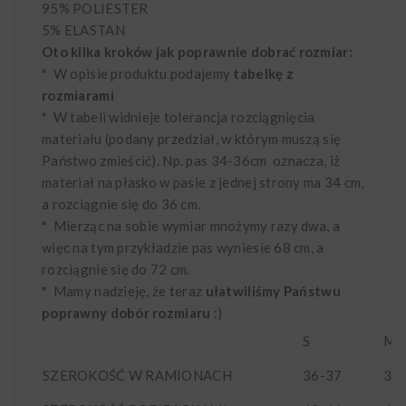
95% POLIESTER
5% ELASTAN
Oto kilka kroków jak poprawnie dobrać rozmiar:
*
W opisie produktu podajemy
tabelkę z
rozmiarami
*
W tabeli widnieje tolerancja rozciągnięcia
materiału (podany przedział, w którym muszą się
Państwo zmieścić). Np. pas 34-36cm oznacza, iż
materiał na płasko w pasie z jednej strony ma 34 cm,
a rozciągnie się do 36 cm.
*
Mierząc na sobie wymiar mnożymy razy dwa, a
więc na tym przykładzie pas wyniesie 68 cm, a
rozciągnie się do 72 cm.
*
Mamy nadzieję, że teraz
ułatwiliśmy Państwu
poprawny dobór rozmiaru
:)
S
M
SZEROKOŚĆ W RAMIONACH
36-37
3