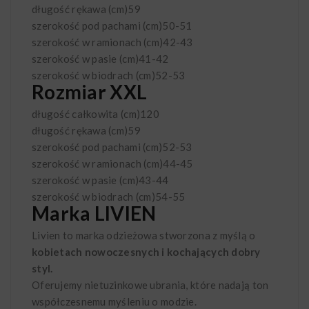
długość rękawa (cm)
59
szerokość pod pachami (cm)
50-51
szerokość w ramionach (cm)
42-43
szerokość w pasie (cm)
41-42
szerokość w biodrach (cm)
52-53
Rozmiar XXL
długość całkowita (cm)
120
długość rękawa (cm)
59
szerokość pod pachami (cm)
52-53
szerokość w ramionach (cm)
44-45
szerokość w pasie (cm)
43-44
szerokość w biodrach (cm)
54-55
Marka LIVIEN
Livien to marka odzieżowa stworzona z myślą o
kobietach nowoczesnych i kochających dobry
styl.
Oferujemy nietuzinkowe ubrania, które nadają ton
współczesnemu myśleniu o modzie.