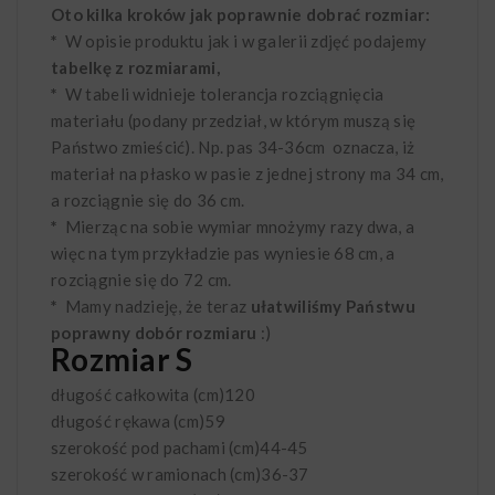
Oto kilka kroków jak poprawnie dobrać rozmiar:
*
W opisie produktu jak i w galerii zdjęć podajemy
tabelkę z rozmiarami,
*
W tabeli widnieje tolerancja rozciągnięcia
materiału (podany przedział, w którym muszą się
Państwo zmieścić). Np. pas 34-36cm oznacza, iż
materiał na płasko w pasie z jednej strony ma 34 cm,
a rozciągnie się do 36 cm.
*
Mierząc na sobie wymiar mnożymy razy dwa, a
więc na tym przykładzie pas wyniesie 68 cm, a
rozciągnie się do 72 cm.
*
Mamy nadzieję, że teraz
ułatwiliśmy Państwu
poprawny dobór rozmiaru
:)
Rozmiar S
długość całkowita (cm)
120
długość rękawa (cm)
59
szerokość pod pachami (cm)
44-45
szerokość w ramionach (cm)
36-37