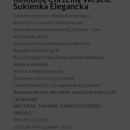
Sukienka Elegancka
Sukienka w bardzo eleganckim wydaniu
Klasyczna, a zarazem nietuzinkowa
Sukienka idealna na Komunię, chrzciny i inne
wyjątkowe okazje
Góra zdobiona przekładanym dekoltem
Rękawki w formie bufki
Wyjątkowego uroku dodaje
pasek z klamrą w
kolorze sukienki.
Sukienka Midi ołówkowa
Zapinana z tyłu na kryty zamek
Całość prezentuje się naprawdę wyjątkowo!
Sukienka idealna dla kobiet ceniących sobie szyk
i elegancję!
MATERIAŁ: TKANINA O BARDZO DOBREJ
JAKOŚCI
95% POLIESTER
5% ELASTAN (spandex, lycra)