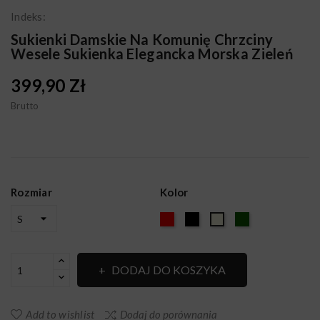
Indeks:
Sukienki Damskie Na Komunię Chrzciny
Wesele Sukienka Elegancka Morska Zieleń
399,90 Zł
Brutto
Rozmiar
Kolor
Czerwony
Czarny
ZIELONY
Ecru
DODAJ DO KOSZYKA
Add to wishlist
Dodaj do porównania