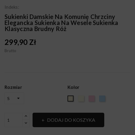
Indeks:
Sukienki Damskie Na Komunię Chrzciny
Elegancka Sukienka Na Wesele Sukienka
Klasyczna Brudny Róż
299,90 Zł
Brutto
Rozmiar
Kolor
Ecru
Brudny
BŁĘKIT
BEŻ
róż
DODAJ DO KOSZYKA