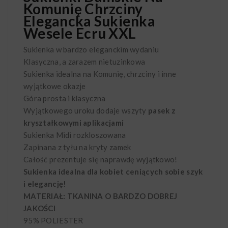
Komunię Chrzciny
Elegancka Sukienka
Wesele Ecru XXL
Sukienka w bardzo eleganckim wydaniu
Klasyczna, a zarazem nietuzinkowa
Sukienka idealna na Komunię, chrzciny i inne
wyjątkowe okazje
Góra prosta i klasyczna
Wyjątkowego uroku dodaje wszyty
pasek z
kryształkowymi aplikacjami
Sukienka Midi rozkloszowana
Zapinana z tyłu na kryty zamek
Całość prezentuje się naprawdę wyjątkowo!
Sukienka idealna dla kobiet ceniących sobie szyk
i elegancję!
MATERIAŁ: TKANINA O BARDZO DOBREJ
JAKOŚCI
95% POLIESTER