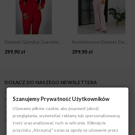
Damski Garnitur Garnitury Damskie Komplet...
Kombinezon Damski Elegancki Na Jedno Ramię Na...
299,90 zł
299,90 zł
DOŁĄCZ DO NASZEGO NEWSLETTERA
Zapisując się akceptujesz nasz regulamin. Administratorem
Szanujemy Prywatność Użytkowników
podanych danych osobowych jest LIVIEN. Możesz w każdym
czasie wycofać tę zgodę. Pamiętaj, że przetwarzanie przez nas
Używamy plików cookie, aby poprawić jakość
Twoich danych do czasu cofnięcia zgody jest zgodne z prawem.
przeglądania, wyświetlać reklamy lub spersonalizowaną
Szczegóły w polityce prywatności.
treść oraz analizować ruch w witrynie. Kliknięcie
przycisku „Akceptuj” oznacza zgodę na używanie przez