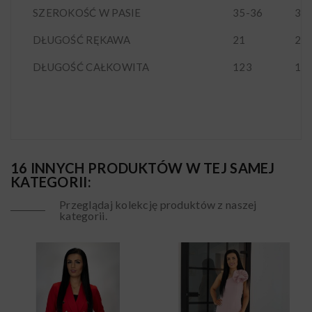
SZEROKOŚĆ W PASIE
35-36
37
DŁUGOŚĆ RĘKAWA
21
21
DŁUGOŚĆ CAŁKOWITA
123
12
16 INNYCH PRODUKTÓW W TEJ SAMEJ
KATEGORII:
Przeglądaj kolekcję produktów z naszej
kategorii.