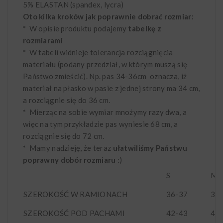
5% ELASTAN (spandex, lycra)
Oto kilka kroków jak poprawnie dobrać rozmiar:
*
W opisie produktu podajemy
tabelkę z
rozmiarami
*
W tabeli widnieje tolerancja rozciągnięcia
materiału (podany przedział, w którym muszą się
Państwo zmieścić). Np. pas 34-36cm oznacza, iż
materiał na płasko w pasie z jednej strony ma 34 cm,
a rozciągnie się do 36 cm.
*
Mierząc na sobie wymiar mnożymy razy dwa, a
więc na tym przykładzie pas wyniesie 68 cm, a
rozciągnie się do 72 cm.
*
Mamy nadzieję, że teraz
ułatwiliśmy Państwu
poprawny dobór rozmiaru
:)
S
M
SZEROKOŚĆ W RAMIONACH
36-37
3
SZEROKOŚĆ POD PACHAMI
42-43
44